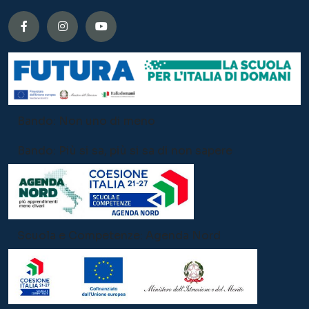
Bando: Non uno di meno
Bando: Più si sa, più si sa di non sapere
Scuola e Competenze: Agenda Nord