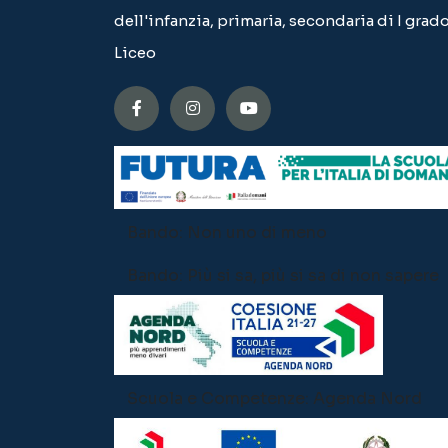
dell'infanzia, primaria, secondaria di I grado
Liceo
Bando: Non uno di meno
Bando: Più si sa, più si sa di non sapere
Scuola e Competenze: Agenda Nord