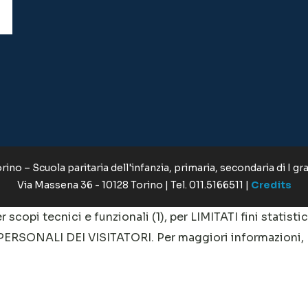
ino – Scuola paritaria dell'infanzia, primaria, secondaria di I gr
Via Massena 36 - 10128 Torino | Tel. 011.5166511 |
Credits
r scopi tecnici e funzionali (1), per LIMITATI fini statisti
 PERSONALI DEI VISITATORI. Per maggiori informazioni,
le tipologia di cookies accettare tramite il pulsante "Ges