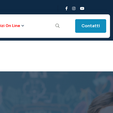
Contatti
izi On Line