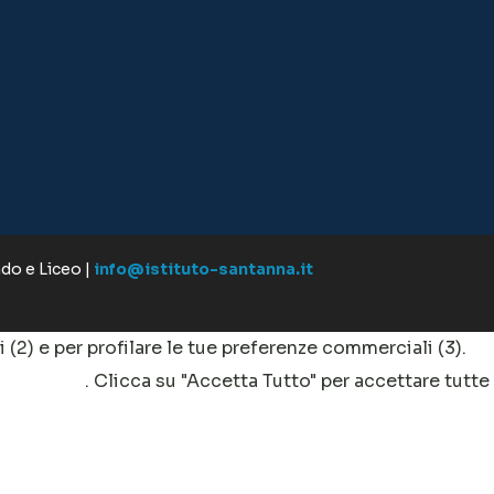
ado e Liceo |
info@istituto-santanna.it
ci (2) e per profilare le tue preferenze commerciali (3).
clicca qui
. Clicca su "Accetta Tutto" per accettare tutte
tisci".