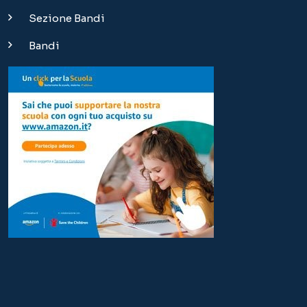
Copyright © 2024 | Istituto Sant'Anna Torino – Scuola
paritaria dell'infanzia, primaria, secondaria di I grado e Liceo
|
info@istituto-santanna.it
Via Massena 36 - 10128 Torino | Tel. 011.5166511 |
Credits
Questo sito utilizza i cookies (anche di di terze parti)
per scopi tecnici e funzionali (1), per LIMITATI fini
statistici (2) e per profilare le tue preferenze