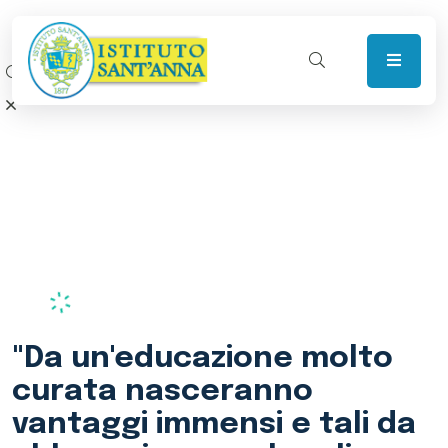
"Se qualcuno invece ti
avesse educato, non
potrebbe averlo fatto che