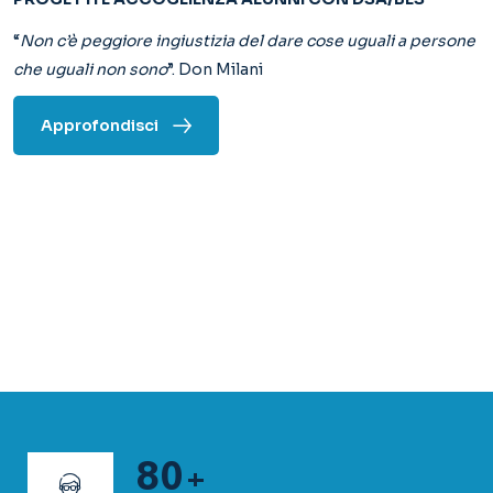
80
+
N. Insegnanti
40
+
N. Classi
900
+