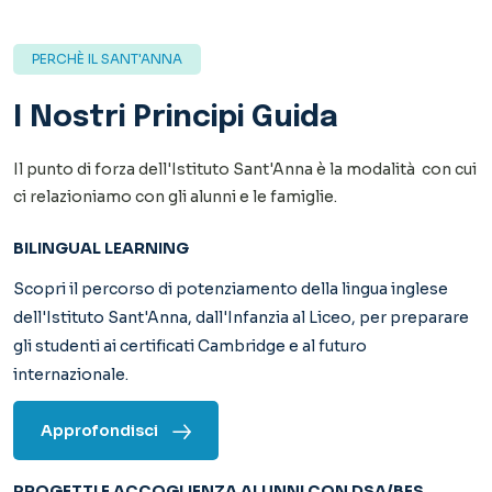
Scopri il percorso di potenziamento della lingua inglese
dell'Istituto Sant'Anna, dall'Infanzia al Liceo, per preparare
gli studenti ai certificati Cambridge e al futuro
internazionale.
Approfondisci
PROGETTI E ACCOGLIENZA ALUNNI CON DSA/BES
“
Non c’è peggiore ingiustizia del dare cose uguali a persone
che uguali non sono
”. Don Milani
Approfondisci