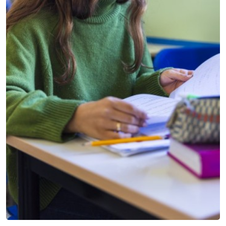
PERCHÈ IL SANT'ANNA
I Nostri Principi Guida
Il punto di forza dell'Istituto Sant'Anna è la modalità con cui
ci relazioniamo con gli alunni e le famiglie.
BILINGUAL LEARNING