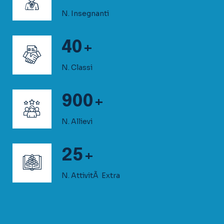
N. Allievi
25
+
N. AttivitÃ Extra
1