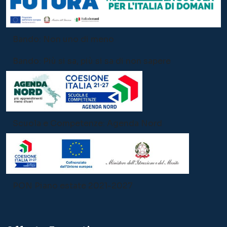
Bando: Non uno di meno
Bando: Più si sa, più si sa di non sapere
Scuola e Competenze: Agenda Nord
PON Piano estate 2021-2027