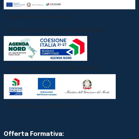
Bando: Non uno di meno
Bando: Più si sa, più si sa di non sapere
Scuola e Competenze: Agenda Nord
PON Piano estate 2021-2027
Offerta Formativa: