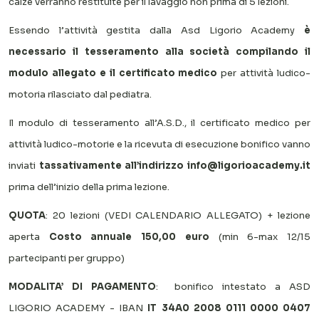
calze verranno restituite per il lavaggio non prima di 5 lezioni.
Essendo l’attività gestita dalla Asd Ligorio Academy
è
necessario il tesseramento alla società compilando il
modulo allegato e il certificato medico
per attività ludico-
motoria rilasciato dal pediatra.
Il modulo di tesseramento all’A.S.D., il certificato medico per
attività ludico-motorie e la ricevuta di esecuzione bonifico vanno
inviati
tassativamente all’indirizzo
info@ligorioacademy.it
prima dell’inizio della prima lezione.
QUOTA
: 20 lezioni (VEDI CALENDARIO ALLEGATO) + lezione
aperta
Costo annuale 150,00 euro
(min 6-max 12/15
partecipanti per gruppo)
MODALITA’ DI PAGAMENTO
: bonifico intestato a ASD
LIGORIO ACADEMY - IBAN
IT 34A0 2008 0111 0000 0407