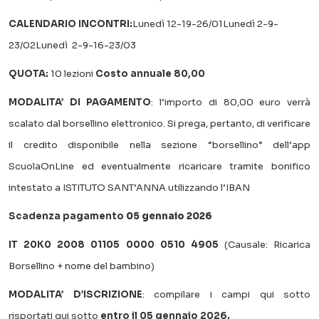
CALENDARIO INCONTRI:
Lunedì 12-19-26/01
Lunedì 2-9-
23/02
Lunedì 2-9-16-23/03
QUOTA:
10 lezioni
Costo annuale 80,00
MODALITA’ DI PAGAMENTO
: l’importo di 80,00 euro verrà
scalato dal borsellino elettronico. Si prega, pertanto, di verificare
il credito disponibile nella sezione “borsellino” dell’app
ScuolaOnLine ed eventualmente ricaricare tramite bonifico
intestato a ISTITUTO SANT’ANNA utilizzando l’IBAN
Scadenza pagamento
05 gennaio 2026
IT 20K0 2008 01105 0000 0510 4905
(Causale: Ricarica
Borsellino + nome del bambino)
MODALITA’ D’ISCRIZIONE
: compilare i campi qui sotto
risportati qui sotto
entro il 05 gennaio 2026.