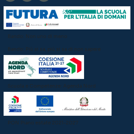
Bando: Non uno di meno
Bando: Più si sa, più si sa di non sapere
Scuola e Competenze: Agenda Nord
PON Piano estate 2021-2027