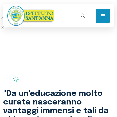
"Se qualcuno invece ti
avesse educato, non
potrebbe averlo fatto che