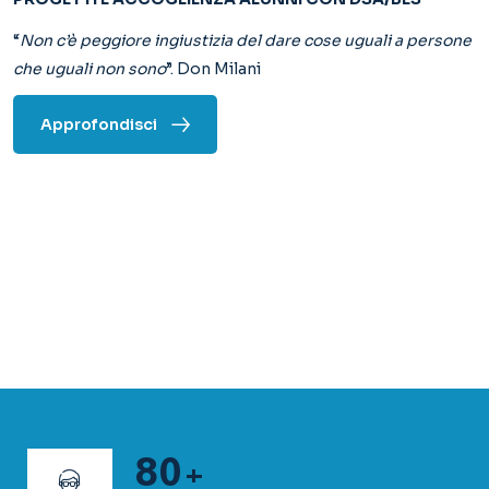
80
+
N. Insegnanti
40
+
N. Classi
900
+