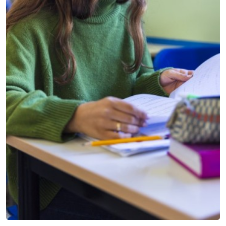
PERCHÈ IL SANT'ANNA
I Nostri Principi Guida
Il punto di forza dell'Istituto Sant'Anna è la modalità con cui
ci relazioniamo con gli alunni e le famiglie.
BILINGUAL LEARNING