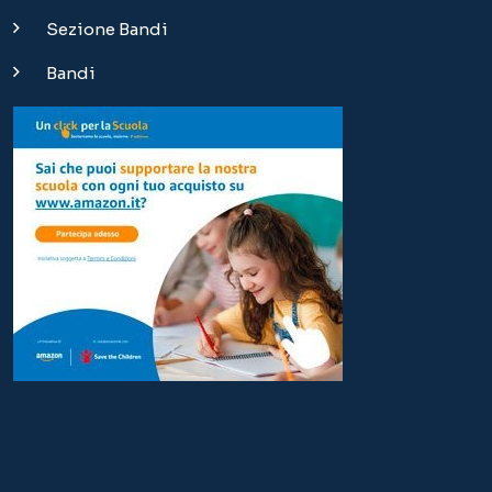
Copyright © 2024 | Istituto Sant'Anna Torino – Scuola
paritaria dell'infanzia, primaria, secondaria di I grado e Liceo
|
info@istituto-santanna.it
Via Massena 36 - 10128 Torino | Tel. 011.5166511 |
Credits
Questo sito utilizza i cookies (anche di di terze parti)
per scopi tecnici e funzionali (1), per LIMITATI fini
statistici (2) e per profilare le tue preferenze