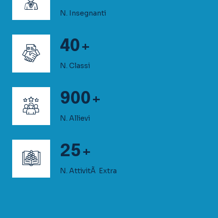
N. Allievi
25
+
N. AttivitÃ Extra
1