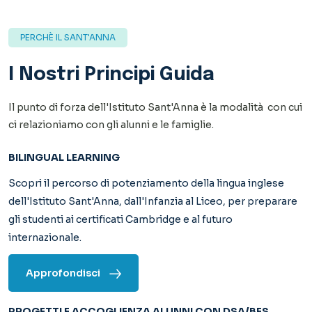
Scopri il percorso di potenziamento della lingua inglese
dell'Istituto Sant'Anna, dall'Infanzia al Liceo, per preparare
gli studenti ai certificati Cambridge e al futuro
internazionale.
Approfondisci
PROGETTI E ACCOGLIENZA ALUNNI CON DSA/BES
“
Non c’è peggiore ingiustizia del dare cose uguali a persone
che uguali non sono
”. Don Milani
Approfondisci