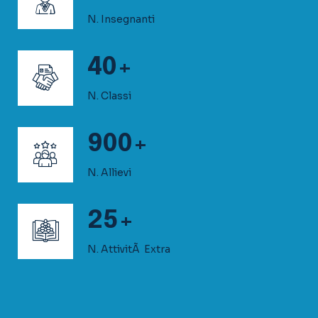
N. Allievi
25
+
N. AttivitÃ Extra
1