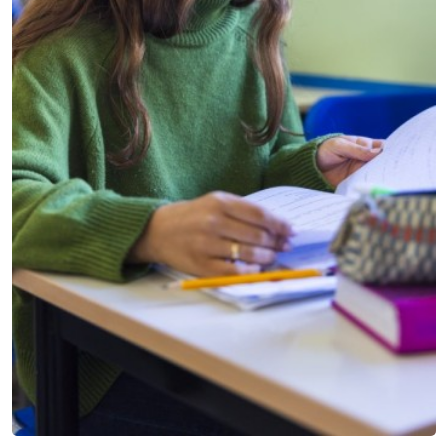
PERCHÈ IL SANT'ANNA
I Nostri Principi Guida
Il punto di forza dell'Istituto Sant'Anna è la modalità con cui
ci relazioniamo con gli alunni e le famiglie.
BILINGUAL LEARNING