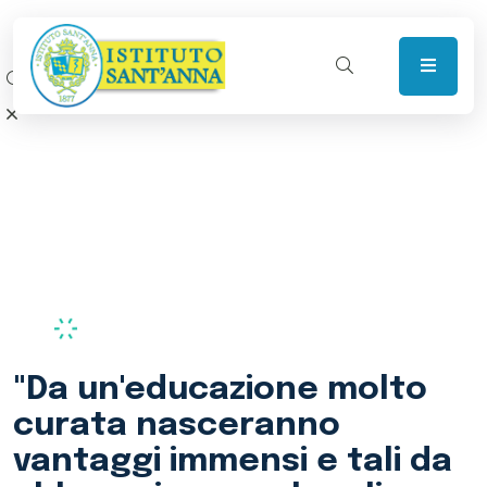
"Se qualcuno invece ti
avesse educato, non
potrebbe averlo fatto che