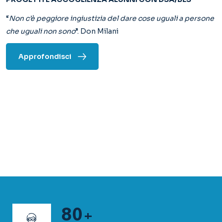
80
+
N. Insegnanti
40
+
N. Classi
900
+