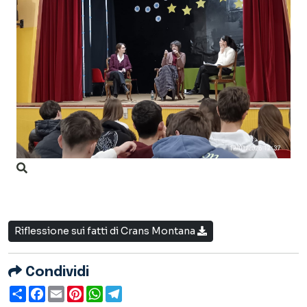
Riflessione sui fatti di Crans Montana
Condividi
Condividi
Facebook
Email
Pinterest
WhatsApp
Telegram