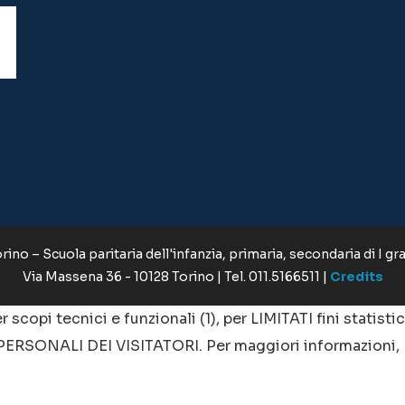
ino – Scuola paritaria dell'infanzia, primaria, secondaria di I gr
Via Massena 36 - 10128 Torino | Tel. 011.5166511 |
Credits
r scopi tecnici e funzionali (1), per LIMITATI fini statisti
 PERSONALI DEI VISITATORI. Per maggiori informazioni,
le tipologia di cookies accettare tramite il pulsante "Ges