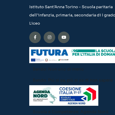
Istituto Sant'Anna Torino - Scuola paritaria
dell'infanzia, primaria, secondaria di I grado
Liceo
Bando: Non uno di meno
Bando: Più si sa, più si sa di non sapere
Scuola e Competenze: Agenda Nord