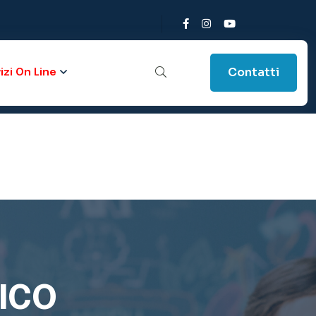
Contatti
izi On Line
ICO