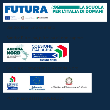
Bando: Non uno di meno
Bando: Più si sa, più si sa di non sapere
Scuola e Competenze: Agenda Nord
PON Piano estate 2021-2027